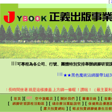
[
| | |
可專程為各公司、行號、團體特別安排舉辦綁腳研習課
| | |
★★黑色魔術沾綁腿帶1組3
間坐著就是這樣膝蓋上方綁一條喔！讚啦！（最主要利用睡眠的8小
[
]
[
]
[
]
[
]
[
首頁
空中旗艦店
關於我們
圖書目錄
套書
[
]
[
]
[
綁腳研習課程活動區
礒谷療法重點說明
保健商品優惠
[
]
[
露天拍賣網站
蝦皮拍賣綁腳健康生活館